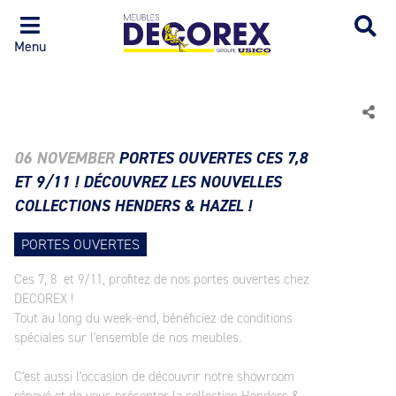
Menu
06 NOVEMBER
PORTES OUVERTES CES 7,8
ET 9/11 ! DÉCOUVREZ LES NOUVELLES
COLLECTIONS HENDERS & HAZEL !
PORTES OUVERTES
Ces 7, 8 et 9/11, profitez de nos portes ouvertes chez
DECOREX !
Tout au long du week-end, bénéficiez de conditions
spéciales sur l'ensemble de nos meubles.
C'est aussi l'occasion de découvrir notre showroom