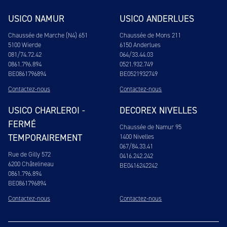
USICO NAMUR
USICO ANDERLUES
Chaussée de Marche (N4) 651
Chaussée de Mons 211
5100 Wierde
6150 Anderlues
081/74.72.42
064/33.44.03
0861.796.894
0521.932.749
BE0861796894
BE0521932749
Contactez-nous
Contactez-nous
USICO CHARLEROI -
DECOREX NIVELLES
FERMÉ
Chaussée de Namur 95
TEMPORAIREMENT
1400 Nivelles
067/84.33.41
Rue de Gilly 572
0416.242.242
6200 Châtelineau
BE0416242242
0861.796.894
BE0861796894
Contactez-nous
Contactez-nous