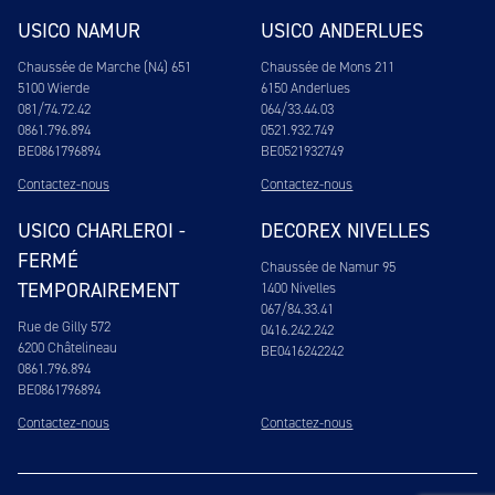
USICO NAMUR
USICO ANDERLUES
Chaussée de Marche (N4) 651
Chaussée de Mons 211
5100 Wierde
6150 Anderlues
081/74.72.42
064/33.44.03
0861.796.894
0521.932.749
BE0861796894
BE0521932749
Contactez-nous
Contactez-nous
USICO CHARLEROI -
DECOREX NIVELLES
FERMÉ
Chaussée de Namur 95
TEMPORAIREMENT
1400 Nivelles
067/84.33.41
Rue de Gilly 572
0416.242.242
6200 Châtelineau
BE0416242242
0861.796.894
BE0861796894
Contactez-nous
Contactez-nous