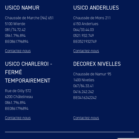
USICO NAMUR
USICO ANDERLUES
Chaussée de Marche (N4) 651
Chaussée de Mons 211
5100 Wierde
6150 Anderlues
081/74.72.42
064/33.44.03
0861.796.894
0521.932.749
BE0861796894
BE0521932749
Contactez-nous
Contactez-nous
USICO CHARLEROI -
DECOREX NIVELLES
FERMÉ
Chaussée de Namur 95
TEMPORAIREMENT
1400 Nivelles
067/84.33.41
Rue de Gilly 572
0416.242.242
6200 Châtelineau
BE0416242242
0861.796.894
BE0861796894
Contactez-nous
Contactez-nous