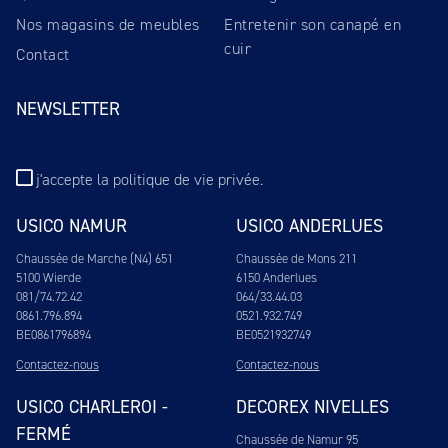
Nos magasins de meubles
Entretenir son canapé en
cuir
Contact
NEWSLETTER
j'accepte
la politique de vie privée
.
USICO NAMUR
USICO ANDERLUES
Chaussée de Marche (N4) 651
Chaussée de Mons 211
5100 Wierde
6150 Anderlues
081/74.72.42
064/33.44.03
0861.796.894
0521.932.749
BE0861796894
BE0521932749
Contactez-nous
Contactez-nous
USICO CHARLEROI -
DECOREX NIVELLES
FERMÉ
Chaussée de Namur 95