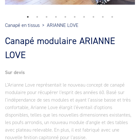
Canapé en tissus
>
ARIANNE LOVE
Canapé modulaire ARIANNE
LOVE
Sur devis
L’Arianne Love représentait le nouveau concept de canapé
modulaire pour récupérer l’esprit des années 60. Basé sur
l’indépendance de ses modules et ayant l’assise basse et très
confortable, Arianne Love élargit l’éventail d’options
disponibles, telles que les nouvelles dimensionnes existantes,
les poufs arrondis, un nouveau module d’angle et des tables
avec plateau relevable. En plus, il est fabriqué avec une
nouvelle finition capitonné pour l’assise.