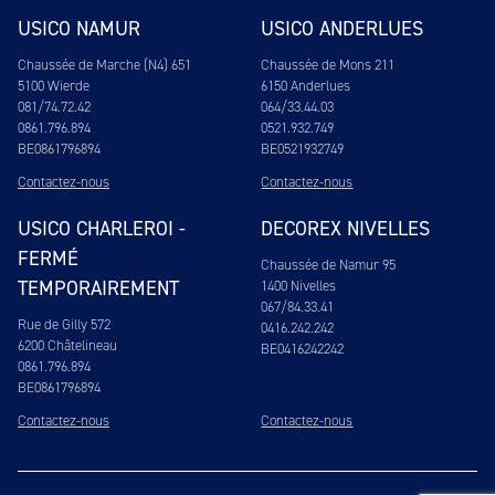
USICO NAMUR
USICO ANDERLUES
Chaussée de Marche (N4) 651
Chaussée de Mons 211
5100 Wierde
6150 Anderlues
081/74.72.42
064/33.44.03
0861.796.894
0521.932.749
BE0861796894
BE0521932749
Contactez-nous
Contactez-nous
USICO CHARLEROI -
DECOREX NIVELLES
FERMÉ
Chaussée de Namur 95
TEMPORAIREMENT
1400 Nivelles
067/84.33.41
Rue de Gilly 572
0416.242.242
6200 Châtelineau
BE0416242242
0861.796.894
BE0861796894
Contactez-nous
Contactez-nous