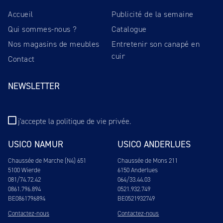
Accueil
Publicité de la semaine
Qui sommes-nous ?
Catalogue
Nos magasins de meubles
Entretenir son canapé en
cuir
Contact
NEWSLETTER
j'accepte
la politique de vie privée
.
USICO NAMUR
USICO ANDERLUES
Chaussée de Marche (N4) 651
Chaussée de Mons 211
5100 Wierde
6150 Anderlues
081/74.72.42
064/33.44.03
0861.796.894
0521.932.749
BE0861796894
BE0521932749
Contactez-nous
Contactez-nous