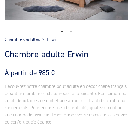
Chambres adultes
>
Erwin
Chambre adulte Erwin
À partir de 985 €
Découvrez notre chambre pour adulte en décor chêne français,
créant une ambiance chaleureuse et apaisante. Elle comprend
un lit, deux tables de nuit et une armoire offrant de nombreux
rangements. Pour encore plus de praticité, ajoutez en option
une commode assortie. Transformez votre espace en un havre
de confort et d'élégance.