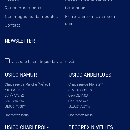
Qui sommes-nous ?
Catalogue
Nos magasins de meubles
Entretenir son canapé en
cuir
Contact
NEWSLETTER
j'accepte
la politique de vie privée
.
USICO NAMUR
USICO ANDERLUES
Chaussée de Marche (N4) 651
Chaussée de Mons 211
5100 Wierde
6150 Anderlues
081/74.72.42
064/33.44.03
0861.796.894
0521.932.749
BE0861796894
BE0521932749
Contactez-nous
Contactez-nous
USICO CHARLEROI -
DECOREX NIVELLES