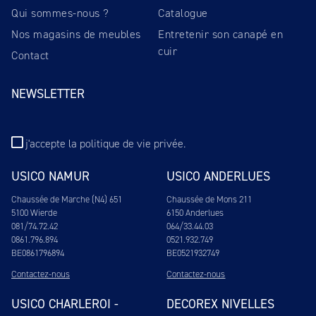
Qui sommes-nous ?
Catalogue
Nos magasins de meubles
Entretenir son canapé en
cuir
Contact
NEWSLETTER
j'accepte
la politique de vie privée
.
USICO NAMUR
USICO ANDERLUES
Chaussée de Marche (N4) 651
Chaussée de Mons 211
5100 Wierde
6150 Anderlues
081/74.72.42
064/33.44.03
0861.796.894
0521.932.749
BE0861796894
BE0521932749
Contactez-nous
Contactez-nous
USICO CHARLEROI -
DECOREX NIVELLES