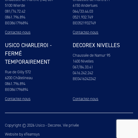
5100 Wierde
6150 Anderlues
081/74.72.42
064/33.44.03
0861.796.894
0521.932.749
BE0861796894
BE0521932749
Contactez-nous
Contactez-nous
USICO CHARLEROI -
DECOREX NIVELLES
FERMÉ
Chaussée de Namur 95
TEMPORAIREMENT
1400 Nivelles
067/84.33.41
Rue de Gilly 572
0416.242.242
6200 Châtelineau
BE0416242242
0861.796.894
BE0861796894
Contactez-nous
Contactez-nous
Copyright © 2026 Usico - Decorex.
Vie privée
Website by eTeamsys