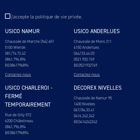
j'accepte
la politique de vie privée
.
USICO NAMUR
USICO ANDERLUES
Chaussée de Marche (N4) 651
Chaussée de Mons 211
5100 Wierde
6150 Anderlues
081/74.72.42
064/33.44.03
0861.796.894
0521.932.749
BE0861796894
BE0521932749
Contactez-nous
Contactez-nous
USICO CHARLEROI -
DECOREX NIVELLES
FERMÉ
Chaussée de Namur 95
TEMPORAIREMENT
1400 Nivelles
067/84.33.41
Rue de Gilly 572
0416.242.242
6200 Châtelineau
BE0416242242
0861.796.894
BE0861796894