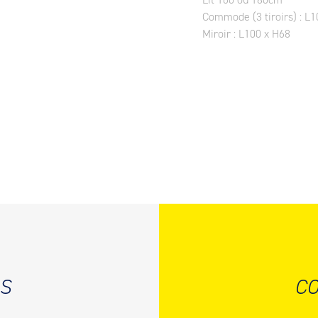
Commode (3 tiroirs) : L1
Miroir : L100 x H68
S
CO