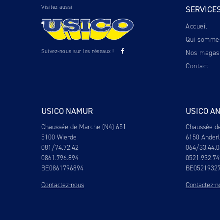
Visitez aussi
SERVICE
Accueil
Qui somme
Suivez-nous sur les réseaux !
Nos magas
Contact
USICO NAMUR
USICO A
Chaussée de Marche (N4) 651
Chaussée d
5100 Wierde
6150 Ander
081/74.72.42
064/33.44.0
0861.796.894
0521.932.74
BE0861796894
BE0521932
Contactez-nous
Contactez-n