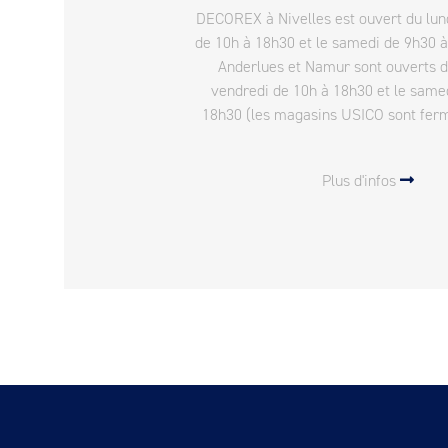
DECOREX à Nivelles est ouvert du lun
de 10h à 18h30 et le samedi de 9h30 
Anderlues et Namur sont ouverts 
vendredi de 10h à 18h30 et le same
18h30 (les magasins USICO sont fermés
Plus d'infos