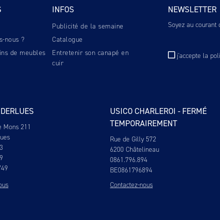
S
INFOS
NEWSLETTER
Soyez au courant d
Publicité de la semaine
s-nous ?
Catalogue
ins de meubles
Entretenir son canapé en
j'accepte
la pol
cuir
NDERLUES
USICO CHARLEROI - FERMÉ
TEMPORAIREMENT
e Mons 211
lues
Rue de Gilly 572
3
6200 Châtelineau
9
0861.796.894
749
BE0861796894
ous
Contactez-nous