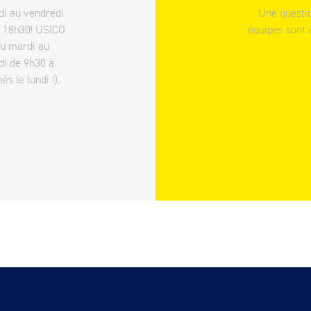
di au vendredi
Une questio
à 18h30! USICO
équipes sont 
du mardi au
di de 9h30 à
 le lundi !).