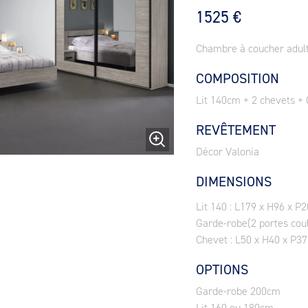
1525 €
Chambre à coucher adulte
COMPOSITION
Lit 140cm + 2 chevets +
REVÊTEMENT
Décor Valonia
DIMENSIONS
Lit 140 : L179 x H96 x P
Garde-robe(2 portes coul
Chevet : L50 x H40 x P37
OPTIONS
Garde-robe 200cm
Lit 160 ou 180cm