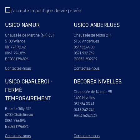
j'accepte
la politique de vie privée
.
USICO NAMUR
USICO ANDERLUES
Chaussée de Marche (N4) 651
Chaussée de Mons 211
5100 Wierde
6150 Anderlues
081/74.72.42
064/33.44.03
0861.796.894
0521.932.749
BE0861796894
BE0521932749
Contactez-nous
Contactez-nous
USICO CHARLEROI -
DECOREX NIVELLES
FERMÉ
Chaussée de Namur 95
TEMPORAIREMENT
1400 Nivelles
067/84.33.41
Rue de Gilly 572
0416.242.242
6200 Châtelineau
BE0416242242
0861.796.894
BE0861796894
Contactez-nous
Contactez-nous