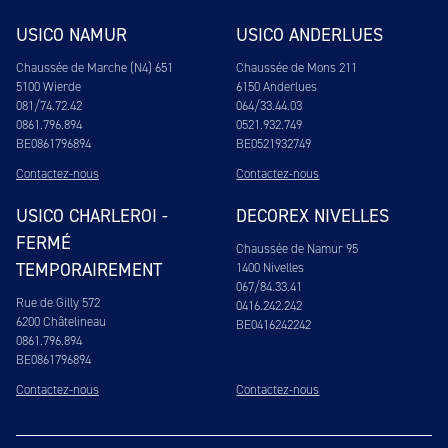
USICO NAMUR
USICO ANDERLUES
Chaussée de Marche (N4) 651
Chaussée de Mons 211
5100 Wierde
6150 Anderlues
081/74.72.42
064/33.44.03
0861.796.894
0521.932.749
BE0861796894
BE0521932749
Contactez-nous
Contactez-nous
USICO CHARLEROI -
DECOREX NIVELLES
FERMÉ
Chaussée de Namur 95
TEMPORAIREMENT
1400 Nivelles
067/84.33.41
Rue de Gilly 572
0416.242.242
6200 Châtelineau
BE0416242242
0861.796.894
BE0861796894
Contactez-nous
Contactez-nous