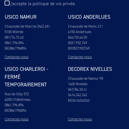
j'accepte
la politique de vie privée
.
USICO NAMUR
USICO ANDERLUES
Chaussée de Marche (N4) 651
Chaussée de Mons 211
5100 Wierde
6150 Anderlues
081/74.72.42
064/33.44.03
0861.796.894
0521.932.749
BE0861796894
BE0521932749
Contactez-nous
Contactez-nous
USICO CHARLEROI -
DECOREX NIVELLES
FERMÉ
Chaussée de Namur 95
TEMPORAIREMENT
1400 Nivelles
067/84.33.41
Rue de Gilly 572
0416.242.242
6200 Châtelineau
BE0416242242
0861.796.894
BE0861796894
Contactez-nous
Contactez-nous