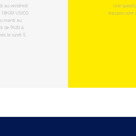
di au vendredi
Une questio
à 18h30! USICO
équipes sont 
du mardi au
di de 9h30 à
 le lundi !).