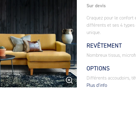
Sur devis
Craquez pour le confort 
différents et ses 4 types
unique.
REVÊTEMENT
Nombreux tissus, microfi
OPTIONS
Différents accoudoirs, tê
Plus d’info