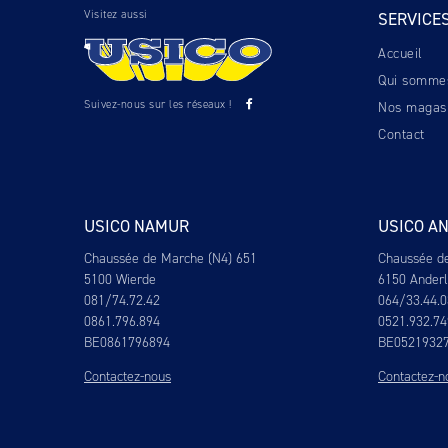
Visitez aussi
SERVICE
Accueil
Qui somme
Suivez-nous sur les réseaux !
Nos magas
Contact
USICO NAMUR
USICO A
Chaussée de Marche (N4) 651
Chaussée d
5100 Wierde
6150 Ander
081/74.72.42
064/33.44.0
0861.796.894
0521.932.74
BE0861796894
BE0521932
Contactez-nous
Contactez-n