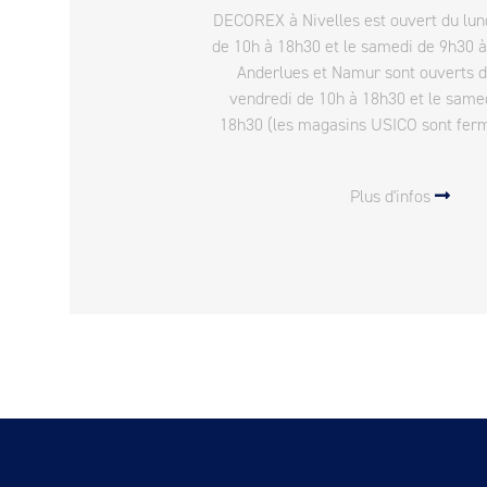
DECOREX à Nivelles est ouvert du lun
de 10h à 18h30 et le samedi de 9h30 
Anderlues et Namur sont ouverts 
vendredi de 10h à 18h30 et le same
18h30 (les magasins USICO sont fermés
Plus d'infos