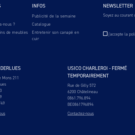
S
INFOS
NEWSLETTER
Soyez au courant d
Publicité de la semaine
s-nous ?
Catalogue
ins de meubles
Entretenir son canapé en
j'accepte
la pol
cuir
NDERLUES
USICO CHARLEROI - FERMÉ
TEMPORAIREMENT
e Mons 211
lues
Rue de Gilly 572
3
6200 Châtelineau
9
0861.796.894
749
BE0861796894
ous
Contactez-nous