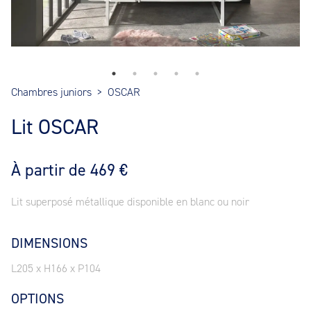
Chambres juniors
>
OSCAR
Lit OSCAR
À partir de 469 €
Lit superposé métallique disponible en blanc ou noir
DIMENSIONS
L205 x H166 x P104
OPTIONS