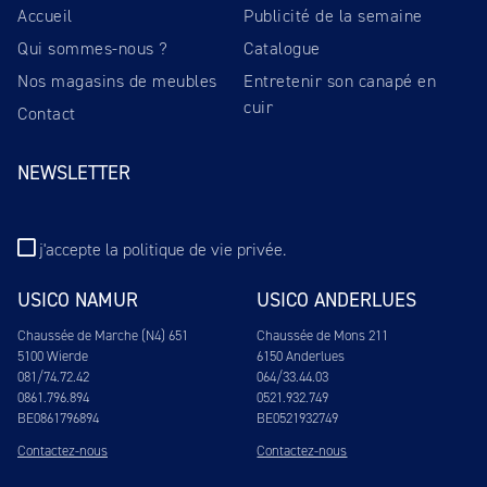
Accueil
Publicité de la semaine
Qui sommes-nous ?
Catalogue
Nos magasins de meubles
Entretenir son canapé en
cuir
Contact
NEWSLETTER
j'accepte
la politique de vie privée
.
USICO NAMUR
USICO ANDERLUES
Chaussée de Marche (N4) 651
Chaussée de Mons 211
5100 Wierde
6150 Anderlues
081/74.72.42
064/33.44.03
0861.796.894
0521.932.749
BE0861796894
BE0521932749
Contactez-nous
Contactez-nous