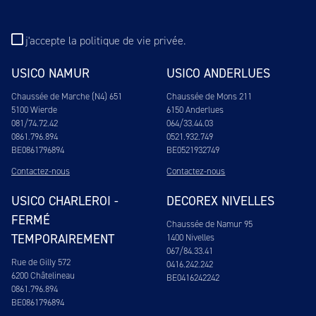
j'accepte
la politique de vie privée
.
USICO NAMUR
USICO ANDERLUES
Chaussée de Marche (N4) 651
Chaussée de Mons 211
5100 Wierde
6150 Anderlues
081/74.72.42
064/33.44.03
0861.796.894
0521.932.749
BE0861796894
BE0521932749
Contactez-nous
Contactez-nous
USICO CHARLEROI -
DECOREX NIVELLES
FERMÉ
Chaussée de Namur 95
TEMPORAIREMENT
1400 Nivelles
067/84.33.41
Rue de Gilly 572
0416.242.242
6200 Châtelineau
BE0416242242
0861.796.894
BE0861796894