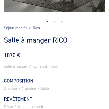
Séjour montés
>
Rico
Salle à manger RICO
1870 €
Salle à manger Arizona oak + noir
COMPOSITION
Dressoir + Argentier + Table
REVÊTEMENT
Décor Arizona oak + noir