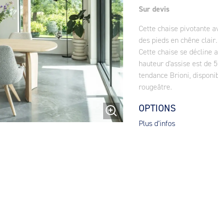
Sur devis
Cette chaise pivotante a
des pieds en chêne clair
Cette chaise se décline 
hauteur d'assise est de 5
tendance Brioni, disponib
rougeâtre.
OPTIONS
Plus d’infos