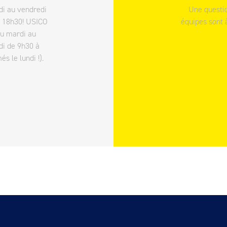
di au vendredi
Une questio
à 18h30! USICO
équipes sont 
du mardi au
di de 9h30 à
 le lundi !).