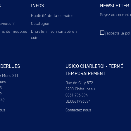
S
INFOS
NEWSLETTER
Soyez au courant d
Publicité de la semaine
s-nous ?
Catalogue
ins de meubles
Entretenir son canapé en
j'accepte
la pol
cuir
NDERLUES
USICO CHARLEROI - FERMÉ
TEMPORAIREMENT
e Mons 211
lues
Rue de Gilly 572
3
6200 Châtelineau
9
0861.796.894
749
BE0861796894
ous
Contactez-nous