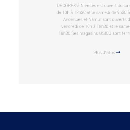
DECOREX à Nivelles est ouvert du lun
de 10h à 18h30 et le samedi de 9h30 
Anderlues et Namur sont ouverts 
vendredi de 10h à 18h30 et le same
18h30 (les magasins USICO sont fermés
Plus d'infos