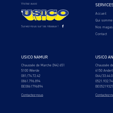
Visitez aussi
SERVICE
Accueil
Qui somme
Suivez-nous sur les réseaux !
Nos magas
Contact
USICO NAMUR
USICO A
Chaussée de Marche (N4) 651
Chaussée d
5100 Wierde
6150 Ander
081/74.72.42
064/33.44.0
0861.796.894
0521.932.74
BE0861796894
BE0521932
Contactez-nous
Contactez-n