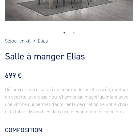
Séjour en kit
>
Elias
Salle à manger Elias
699 €
Découvrez notre salle à manger moderne et épurée, mettant
en vedette un dressoir qui s'harmonise magnifiquement avec
une vitrine qui permet d'admirer la décoration de votre choix
et la table, disponibles dans une élégante teinte chêne gris.
COMPOSITION