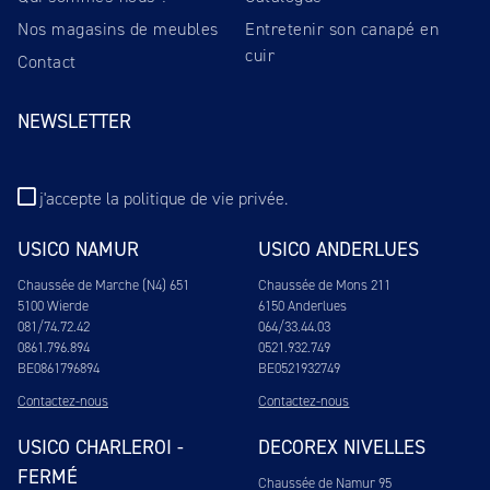
Nos magasins de meubles
Entretenir son canapé en
cuir
Contact
NEWSLETTER
j'accepte
la politique de vie privée
.
USICO NAMUR
USICO ANDERLUES
Chaussée de Marche (N4) 651
Chaussée de Mons 211
5100 Wierde
6150 Anderlues
081/74.72.42
064/33.44.03
0861.796.894
0521.932.749
BE0861796894
BE0521932749
Contactez-nous
Contactez-nous
USICO CHARLEROI -
DECOREX NIVELLES
FERMÉ
Chaussée de Namur 95