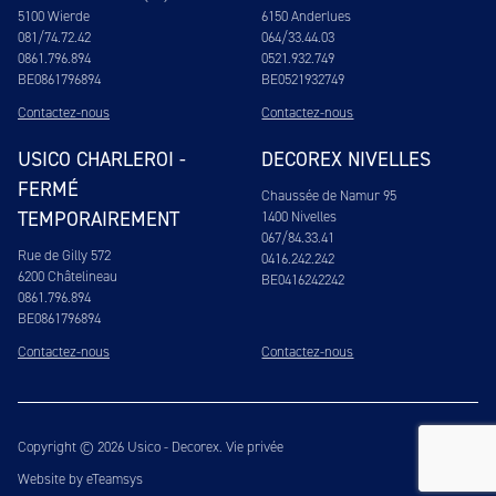
5100 Wierde
6150 Anderlues
081/74.72.42
064/33.44.03
0861.796.894
0521.932.749
BE0861796894
BE0521932749
Contactez-nous
Contactez-nous
USICO CHARLEROI -
DECOREX NIVELLES
FERMÉ
Chaussée de Namur 95
TEMPORAIREMENT
1400 Nivelles
067/84.33.41
Rue de Gilly 572
0416.242.242
6200 Châtelineau
BE0416242242
0861.796.894
BE0861796894
Contactez-nous
Contactez-nous
Copyright © 2026 Usico - Decorex.
Vie privée
Website by eTeamsys