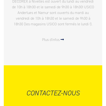
DECOREX à Nivelles est ouvert du lundi au vendredi
de 10h à 18h30 et le samedi de 9h30 à 18h30! USICO
Anderlues et Namur sont ouverts du mardi au
vendredi de 10h à 18h30 et le samedi de 9h30 à
18h30 (les magasins USICO sont fermés le lundi !).
Plus d'infos
CONTACTEZ-NOUS