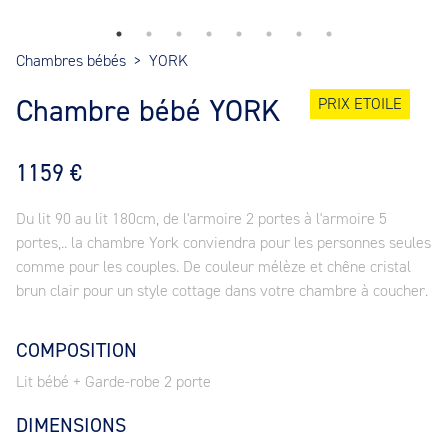
Chambres bébés
>
YORK
Chambre bébé YORK
PRIX ETOILE
1159 €
Du lit 90 au lit 180cm, de l'armoire 2 portes à l'armoire 5
portes,.. la chambre York conviendra pour les personnes seules
comme pour les couples. De couleur mélèze et chêne cristal
brun clair pour un style cottage dans votre chambre à coucher.
COMPOSITION
Lit bébé + Garde-robe 2 porte
DIMENSIONS