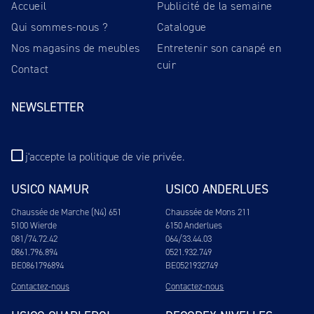
Accueil
Publicité de la semaine
Qui sommes-nous ?
Catalogue
Nos magasins de meubles
Entretenir son canapé en
cuir
Contact
NEWSLETTER
j'accepte
la politique de vie privée
.
USICO NAMUR
USICO ANDERLUES
Chaussée de Marche (N4) 651
Chaussée de Mons 211
5100 Wierde
6150 Anderlues
081/74.72.42
064/33.44.03
0861.796.894
0521.932.749
BE0861796894
BE0521932749
Contactez-nous
Contactez-nous