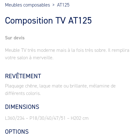
Meubles composables
>
AT125
Composition TV AT125
Sur devis
Meuble TV très moderne mais à la fois très sobre. Il remplira
votre salon à merveille.
REVÊTEMENT
Plaquage chêne, laque mate ou brillante, mélamine de
différents coloris.
DIMENSIONS
L360/234 – P18/30/40/47/51 – H202 cm
OPTIONS