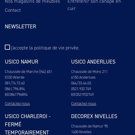
Nos magasins de meubles
Entretenir son canapé en
cuir
Contact
NEWSLETTER
j'accepte
la politique de vie privée
.
USICO NAMUR
USICO ANDERLUES
Chaussée de Marche (N4) 651
Chaussée de Mons 211
5100 Wierde
6150 Anderlues
081/74.72.42
064/33.44.03
0861.796.894
0521.932.749
BE0861796894
BE0521932749
Contactez-nous
Contactez-nous
USICO CHARLEROI -
DECOREX NIVELLES
FERMÉ
Chaussée de Namur 95
TEMPORAIREMENT
1400 Nivelles