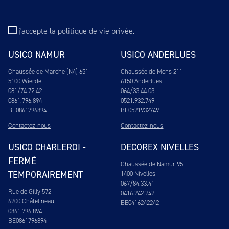
j'accepte
la politique de vie privée
.
USICO NAMUR
USICO ANDERLUES
Chaussée de Marche (N4) 651
Chaussée de Mons 211
5100 Wierde
6150 Anderlues
081/74.72.42
064/33.44.03
0861.796.894
0521.932.749
BE0861796894
BE0521932749
Contactez-nous
Contactez-nous
USICO CHARLEROI -
DECOREX NIVELLES
FERMÉ
Chaussée de Namur 95
TEMPORAIREMENT
1400 Nivelles
067/84.33.41
Rue de Gilly 572
0416.242.242
6200 Châtelineau
BE0416242242
0861.796.894
BE0861796894