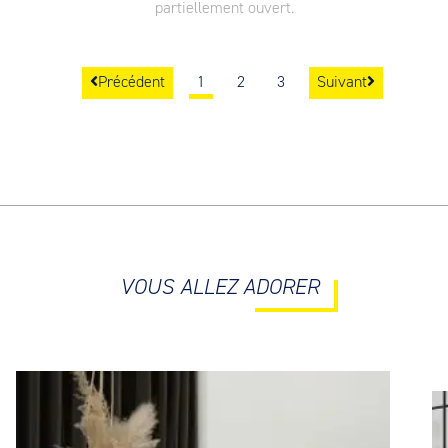
partiellement ouvert.
Précédent
1
2
3
Suivant
VOUS ALLEZ ADORER