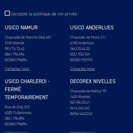
j'accepte
la politique de vie privée
.
USICO NAMUR
USICO ANDERLUES
Chaussée de Marche (N4) 651
Chaussée de Mons 211
5100 Wierde
6150 Anderlues
081/74.72.42
064/33.44.03
0861.796.894
0521.932.749
BE0861796894
BE0521932749
Contactez-nous
Contactez-nous
USICO CHARLEROI -
DECOREX NIVELLES
FERMÉ
Chaussée de Namur 95
TEMPORAIREMENT
1400 Nivelles
067/84.33.41
Rue de Gilly 572
0416.242.242
6200 Châtelineau
BE0416242242
0861.796.894
BE0861796894
Contactez-nous
Contactez-nous